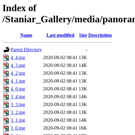
Index of
/Staniar_Gallery/media/pan
Name
Last modified
Size
Description
Parent Directory
-
4_4.jpg
2020-09-02 08:41
13K
4_3.jpg
2020-09-02 08:41
14K
4_2.jpg
2020-09-02 08:41
13K
4_1.jpg
2020-09-02 08:41
13K
4_0.jpg
2020-09-02 08:41
13K
3_4.jpg
2020-09-02 08:41
14K
3_3.jpg
2020-09-02 08:41
13K
3_2.jpg
2020-09-02 08:41
13K
3_1.jpg
2020-09-02 08:41
14K
3_0.jpg
2020-09-02 08:41
16K