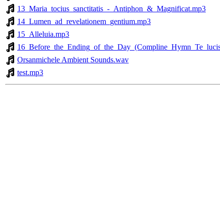
13_Maria_tocius_sanctitatis_-_Antiphon_&_Magnificat.mp3
14_Lumen_ad_revelationem_gentium.mp3
15_Alleluia.mp3
16_Before_the_Ending_of_the_Day_(Compline_Hymn_Te_lucis
Orsanmichele Ambient Sounds.wav
test.mp3