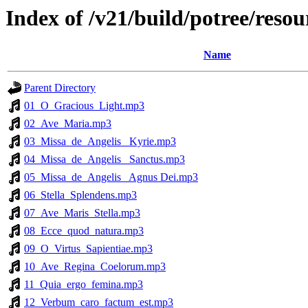
Index of /v21/build/potree/reso
Name
Parent Directory
01_O_Gracious_Light.mp3
02_Ave_Maria.mp3
03_Missa_de_Angelis_ Kyrie.mp3
04_Missa_de_Angelis_ Sanctus.mp3
05_Missa_de_Angelis_ Agnus Dei.mp3
06_Stella_Splendens.mp3
07_Ave_Maris_Stella.mp3
08_Ecce_quod_natura.mp3
09_O_Virtus_Sapientiae.mp3
10_Ave_Regina_Coelorum.mp3
11_Quia_ergo_femina.mp3
12_Verbum_caro_factum_est.mp3